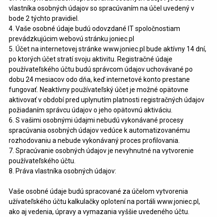
vlastníka osobných údajov so spracúvaním na účel uvedený v
bode 2 týchto pravidiel.
4. Vaše osobné údaje budú odovzdané IT spoločnostiam
prevádzkujúcim webovú stránku joniec.pl
5. Účet na internetovej stránke
www.joniec.pl
bude aktívny 14 dní,
po ktorých účet stratí svoju aktivitu. Registračné údaje
používateľského účtu budú správcom údajov uchovávané po
dobu 24 mesiacov odo dňa, keď internetové konto prestane
fungovať. Neaktívny používateľský účet je možné opätovne
aktivovať v období pred uplynutím platnosti registračných údajov
požiadaním správcu údajov o jeho opätovnú aktiváciu.
6. S vašimi osobnými údajmi nebudú vykonávané procesy
spracúvania osobných údajov vedúce k automatizovanému
rozhodovaniu a nebude vykonávaný proces profilovania.
7. Spracúvanie osobných údajov je nevyhnutné na vytvorenie
používateľského účtu.
8. Práva vlastníka osobných údajov:
Vaše osobné údaje budú spracované za účelom vytvorenia
užívateľského účtu kalkulačky oplotení na portáli
www.joniec.pl
,
ako aj vedenia, úpravy a vymazania vyššie uvedeného účtu.